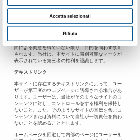
合も適用法に準拠しています。よってユーザーは、
上記について本サイトの正しい使用に最低限必要な
Accetta selezionati
操作のみを行うことができます。つまり、自由に使
用できるわけではありません。複製を含むあらゆる
権利は、当社が留保します。
Rifiuta
上記に対する他のあらゆる使用は、事前に当社の書
面による同意を得ていない限り、目的を問わず禁止
されます。当社は、本サイトに識別可能なマークが
表示されている第三者の権利を認識します。
テキストリンク
本サイトに存在するテキストリンクによって、ユー
ザーが第三者のウェブページに誘導される場合があ
ります。ユーザーは、当社がそのようなサイトのコ
ンテンツに対し、コントロールをする権利を保持し
ないこと、また、そのようなサイトの宣伝を含むコ
ンテンツまたは資料について当社が一切責任を負わ
ないことを認めることとします。
ホームページを回避して内部のページにユーザーを