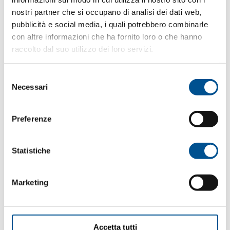
当社は、特定の国のユーザーが、ある製品またはサ
nostri partner che si occupano di analisi dei dati web,
ービスの説明を含む本サイトのページを表示するこ
pubblicità e social media, i quali potrebbero combinarle
とが、必ずしも当該地域における当該の製品または
con altre informazioni che ha fornito loro o che hanno
サービスの商用化推進の意図が当社にあるという意
味にはならない旨を表明します。
raccolto dal suo utilizzo dei loro servizi.
知的所有権と工業所有権
Selezione
本サイトおよびそのコンテンツ全体は、知的保有権
Necessari
del
および工業保有権に関する法律によって保護されて
consenso
います。
Preferenze
本サイトで公開されているか、または何らかの理由
で本サイトに存在するコンテンツ、素材、および作
品（商標、ロゴ、画像、カタログ、音声、写真、デ
Statistiche
ータバンク、プレスリリース、およびその中で複製
される文書一般、ならびにアプリケーションソフト
ウェアおよびHTMLコードが含まれます。なお、網羅
Marketing
ではなく純粋な例示のみを目的としています）は、
当社の独占的財産であるか、当該権利の所有者から
の許可またはライセンスに基づいて使用している
か、または説明的意味で使用しており、いかなる場
Accetta tutti