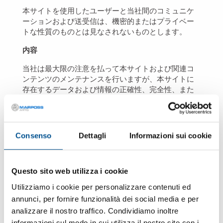
本サイトを使用したユーザーと当社間のコミュニケ
ーションおよび送受信は、機密的またはプライベー
トな性質のものとは見なされないものとします。
内容
当社は最大限の注意を払って本サイトおよび関連コ
ンテンツのメンテナンスを行いますが、本サイトに
存在するデータおよび情報の正確性、完全性、また
は更新について、当社は一切の責任を負わないもの
とします。したがって当社は、本サイトに存在する
データまたは情報を使用したことに起因する、その
誤りまたは欠落に対する一切の責任を拒否します。
Consenso
Dettagli
Informazioni sui cookie
ユーザーは何らかの判断を下す前に、本サイト内に
示される情報の正確性を独立の立場で確認するもの
とします。
Questo sito web utilizza i cookie
Utilizziamo i cookie per personalizzare contenuti ed
本サイトに示される一部の製品またはサービスは、
annunci, per fornire funzionalità dei social media e per
ユーザーが当該情報を表示した国では利用できない
場合があります。
analizzare il nostro traffico. Condividiamo inoltre
informazioni sul modo in cui utilizza il nostro sito con i