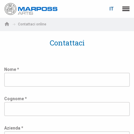
LOGIN
RECUPERA PASSWORD
IT
Marposs
Men
English
S.p.A.
Contattaci online
Deutsch
E-mail
Contattaci
Italiano
Français
Password
Español
Nome *
日本語 (Japanese)
中文 (Chinese)
Cognome *
한국어 (Korean)
PУССКИЙ (Russian)
Se non sei ancora registrato, fallo ora: è gratis!
Clicca qui!
Azienda *