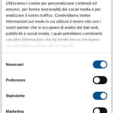
Utilizziamo i cookie per personalizzare contenuti ed
annunci, per fornire funzionalità dei social media e per
analizzare il nostro traffico. Condividiamo inoltre
Motivo del contatto *
informazioni sul modo in cui utilizza il nostro sito con i
nostri partner che si occupano di analisi dei dati web,
pubblicità e social media, i quali potrebbero combinarle
con altre informazioni che ha fornito loro o che hanno
raccolto dal suo utilizzo dei loro servizi.
Per consentire la consegna del messaggio direttamente
all'ufficio competente seleziona il campo applicativo nella
lista sottostante: *
Selezione
Necessari
Industria Aerospaziale
del
consenso
Applicazioni su macchina utensile
Preferenze
Monitoraggio su macchine utensili
Misura flessibile senza contatto
Statistiche
Misuratori manuali, componenti di misura, SPC
Marketing