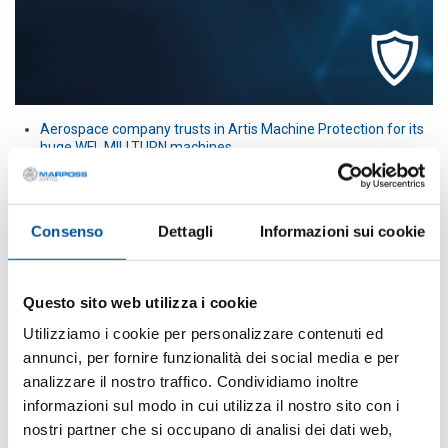
Aerospace company trusts in Artis Machine Protection for its
huge WFL MILLTURN machines
Several large horizontal doosan lathes for rough machining
and semi-finish machining are monitored by Artis dynamic
collision kit systems
Safran chose Artis for preventing collision damage
Consenso
Dettagli
Informazioni sui cookie
Questo sito web utilizza i cookie
Utilizziamo i cookie per personalizzare contenuti ed
annunci, per fornire funzionalità dei social media e per
analizzare il nostro traffico. Condividiamo inoltre
informazioni sul modo in cui utilizza il nostro sito con i
nostri partner che si occupano di analisi dei dati web,