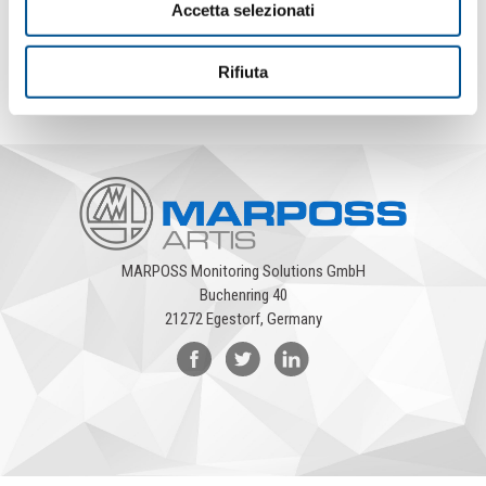
Accetta selezionati
Intermediate status: Reduction of 86% Transmission Rejects
based on a quantity of 180,000 machines parts
Rifiuta
MARPOSS Monitoring Solutions GmbH
Buchenring 40
21272 Egestorf, Germany