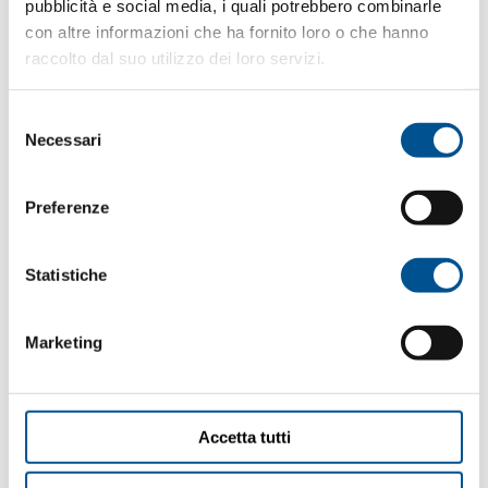
pubblicità e social media, i quali potrebbero combinarle
con altre informazioni che ha fornito loro o che hanno
raccolto dal suo utilizzo dei loro servizi.
Chip-in-spindle detection avoidance of concentricity errors
Selezione
during machining
Necessari
del
Prevention of quality defects and early spindle breakdowns
consenso
Preferenze
Statistiche
Marketing
Accetta tutti