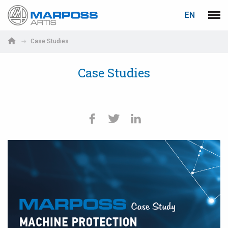
LOGIN
PASSWORD RECOVERY
EN
Marposs
Men
English
S.p.A.
Case Studies
Deutsch
E-mail
Case Studies
Italiano
Français
Password
Español
日本語 (Japanese)
中文 (Chinese)
한국어 (Korean)
If you are not yet registered, you may do it now: it is free!
PУССКИЙ (Russian)
Click here!