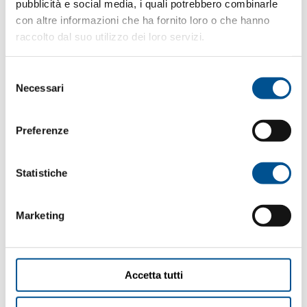
pubblicità e social media, i quali potrebbero combinarle
con altre informazioni che ha fornito loro o che hanno
raccolto dal suo utilizzo dei loro servizi.
Chip-in-spindle detection avoidance of concentricity errors
Selezione
during machining
Necessari
del
Prevention of quality defects and early spindle breakdowns
consenso
Preferenze
Statistiche
Marketing
Accetta tutti