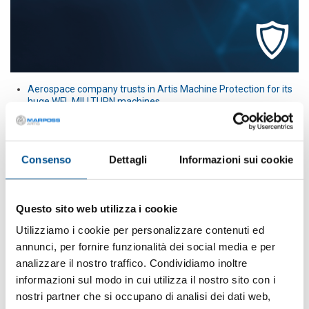
Aerospace company trusts in Artis Machine Protection for its
huge WFL MILLTURN machines
Several large horizontal doosan lathes for rough machining
and semi-finish machining are monitored by Artis dynamic
collision kit systems
Safran chose Artis for preventing collision damage
Consenso
Dettagli
Informazioni sui cookie
Questo sito web utilizza i cookie
Utilizziamo i cookie per personalizzare contenuti ed
annunci, per fornire funzionalità dei social media e per
analizzare il nostro traffico. Condividiamo inoltre
informazioni sul modo in cui utilizza il nostro sito con i
nostri partner che si occupano di analisi dei dati web,