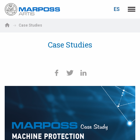
ACCEDER
RECUPERACIÓN DE CONTRASEÑA
ES
Marposs
Men
English
S.p.A.
Case Studies
Deutsch
Correo electrónico
Case Studies
Italiano
Français
Contraseña
Español
日本語 (Japanese)
中文 (Chinese)
한국어 (Korean)
Si aún no está registrado, puede hacerlo ahora: ¡es gratis!
PУССКИЙ (Russian)
Haga clic aquí