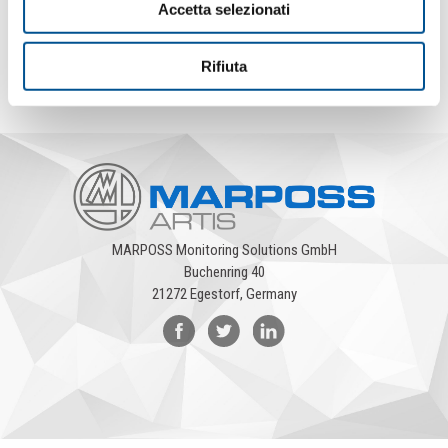
Accetta selezionati
Intermediate status: Reduction of 86% Transmission Rejects
based on a quantity of 180,000 machines parts
Rifiuta
MARPOSS Monitoring Solutions GmbH
Buchenring 40
21272 Egestorf, Germany